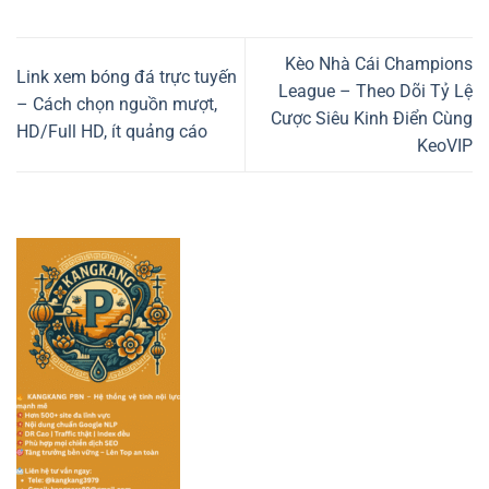
Kèo Nhà Cái Champions
Link xem bóng đá trực tuyến
League – Theo Dõi Tỷ Lệ
– Cách chọn nguồn mượt,
Cược Siêu Kinh Điển Cùng
HD/Full HD, ít quảng cáo
KeoVIP