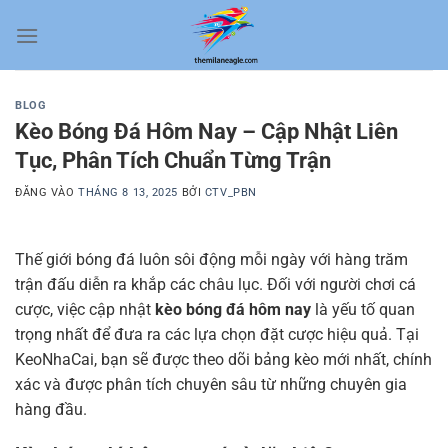
Bỏ
qua
nội
dung
BLOG
Kèo Bóng Đá Hôm Nay – Cập Nhật Liên
Tục, Phân Tích Chuẩn Từng Trận
ĐĂNG VÀO
THÁNG 8 13, 2025
BỞI
CTV_PBN
Thế giới bóng đá luôn sôi động mỗi ngày với hàng trăm
trận đấu diễn ra khắp các châu lục. Đối với người chơi cá
cược, việc cập nhật
kèo bóng đá hôm nay
là yếu tố quan
trọng nhất để đưa ra các lựa chọn đặt cược hiệu quả. Tại
KeoNhaCai, bạn sẽ được theo dõi bảng kèo mới nhất, chính
xác và được phân tích chuyên sâu từ những chuyên gia
hàng đầu.