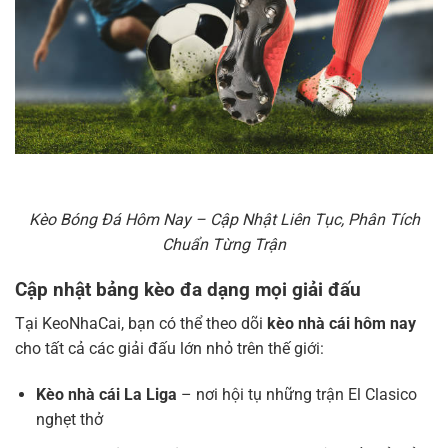
Kèo Bóng Đá Hôm Nay – Cập Nhật Liên Tục, Phân Tích
Chuẩn Từng Trận
Cập nhật bảng kèo đa dạng mọi giải đấu
Tại KeoNhaCai, bạn có thể theo dõi
kèo nhà cái hôm nay
cho tất cả các giải đấu lớn nhỏ trên thế giới:
Kèo nhà cái La Liga
– nơi hội tụ những trận El Clasico
nghẹt thở