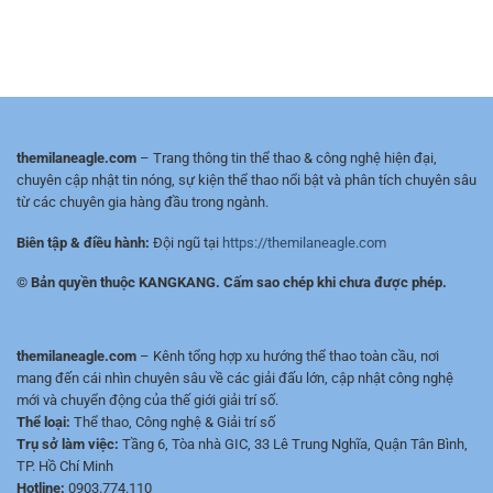
Xem
tuyến
Phân
KeoVIP
Champions
–
Tích
League
Cách
Chuẩn
trực
chọn
Từng
tiếp
nguồn
Trận
–
mượt,
Mượt,
HD/Full
HD/Full
HD,
HD,
ít
themilaneagle.com
– Trang thông tin thể thao & công nghệ hiện đại,
Lịch
quảng
chuyên cập nhật tin nóng, sự kiện thể thao nổi bật và phân tích chuyên sâu
&
cáo
từ các chuyên gia hàng đầu trong ngành.
Tỷ
Số
Biên tập & điều hành:
Đội ngũ tại
https://themilaneagle.com
Nhanh
© Bản quyền thuộc KANGKANG. Cấm sao chép khi chưa được phép.
themilaneagle.com
– Kênh tổng hợp xu hướng thể thao toàn cầu, nơi
mang đến cái nhìn chuyên sâu về các giải đấu lớn, cập nhật công nghệ
mới và chuyển động của thế giới giải trí số.
Thể loại:
Thể thao, Công nghệ & Giải trí số
Trụ sở làm việc:
Tầng 6, Tòa nhà GIC, 33 Lê Trung Nghĩa, Quận Tân Bình,
TP. Hồ Chí Minh
Hotline:
0903.774.110