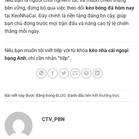
Nếu bạn là người chơi nghiêm túc và muốn chiến thắng
bền vững, đừng bỏ qua việc theo dõi
kèo bóng đá hôm nay
tại KeoNhaCai. Đây chính là nền tảng đáng tin cậy, giúp
bạn chủ động trước mọi trận đấu và nâng cao tỷ lệ chiến
thắng mỗi ngày.
Nếu bạn muốn tôi viết tiếp với từ khóa
kèo nhà cái ngoại
hạng Anh
, chỉ cần nhắn “tiếp”.
Bài viết này được đăng trong
BLOG
. Đánh dấu
liên kết thường trực
.
CTV_PBN