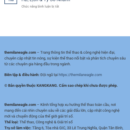
Th8
đá
Liên
Điển
Đại
ở
Chức năng bình luận bị tắt
trực
Tục,
Cùng
Xem
tuyến
Phân
KeoVIP
Champions
–
Tích
League
Cách
Chuẩn
trực
chọn
Từng
tiếp
nguồn
Trận
–
mượt,
Mượt,
HD/Full
HD/Full
HD,
HD,
ít
themilaneagle.com
– Trang thông tin thể thao & công nghệ hiện đại,
Lịch
quảng
chuyên cập nhật tin nóng, sự kiện thể thao nổi bật và phân tích chuyên sâu
&
cáo
từ các chuyên gia hàng đầu trong ngành.
Tỷ
Số
Biên tập & điều hành:
Đội ngũ tại
https://themilaneagle.com
Nhanh
© Bản quyền thuộc KANGKANG. Cấm sao chép khi chưa được phép.
themilaneagle.com
– Kênh tổng hợp xu hướng thể thao toàn cầu, nơi
mang đến cái nhìn chuyên sâu về các giải đấu lớn, cập nhật công nghệ
mới và chuyển động của thế giới giải trí số.
Thể loại:
Thể thao, Công nghệ & Giải trí số
Trụ sở làm việc:
Tầng 6, Tòa nhà GIC, 33 Lê Trung Nghĩa, Quận Tân Bình,