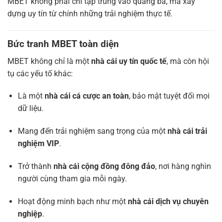
MBET không phải chỉ tập trung vào quảng bá, mà xây
dựng uy tín từ chính những trải nghiệm thực tế.
Bức tranh MBET toàn diện
MBET không chỉ là một
nhà cái uy tín quốc tế
, mà còn hội
tụ các yếu tố khác:
Là một
nhà cái cá cược an toàn
, bảo mật tuyệt đối mọi
dữ liệu.
Mang đến trải nghiệm sang trọng của một
nhà cái trải
nghiệm VIP
.
Trở thành
nhà cái cộng đồng đông đảo
, nơi hàng nghìn
người cùng tham gia mỗi ngày.
Hoạt động minh bạch như một
nhà cái dịch vụ chuyên
nghiệp
.