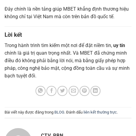
Đây chính là nền tảng giúp MBET khẳng định thương hiệu
không chỉ tại Việt Nam mà còn trên bản đồ quốc tế.
Lời kết
Trong hành trình tìm kiếm một nơi để đặt niềm tin,
uy tín
chính là giá trị quan trọng nhất. Và MBET đã chứng minh
điều đó không phải bằng lời nói, mà bằng giấy phép hợp
pháp, công nghệ bảo mật, cộng đồng toàn cầu và sự minh
bạch tuyệt đối.
Bài viết này được đăng trong
BLOG
. Đánh dấu
liên kết thường trực
.
CTV_PBN