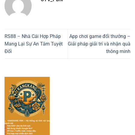
RS88 – Nhà Cái Hợp Pháp
App chơi game đổi thưởng –
Mang Lại Sự An Tâm Tuyệt
Giải pháp giải trí và nhận quà
Đối
thông minh