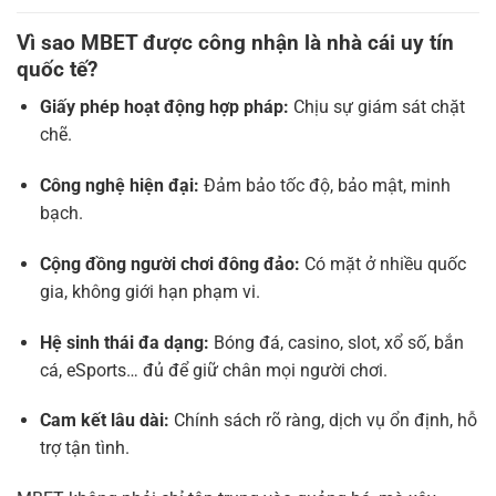
Vì sao MBET được công nhận là nhà cái uy tín
quốc tế?
Giấy phép hoạt động hợp pháp:
Chịu sự giám sát chặt
chẽ.
Công nghệ hiện đại:
Đảm bảo tốc độ, bảo mật, minh
bạch.
Cộng đồng người chơi đông đảo:
Có mặt ở nhiều quốc
gia, không giới hạn phạm vi.
Hệ sinh thái đa dạng:
Bóng đá, casino, slot, xổ số, bắn
cá, eSports… đủ để giữ chân mọi người chơi.
Cam kết lâu dài:
Chính sách rõ ràng, dịch vụ ổn định, hỗ
trợ tận tình.