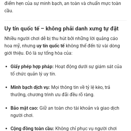
điểm hẹn của sự minh bạch, an toàn và chuẩn mực toàn
cầu.
Uy tín quốc tế – không phải danh xưng tự đặt
Nhiều người chơi dễ bị thu hút bởi những lời quảng cáo
hoa mỹ, nhưng
uy tín quốc tế
không thể đến từ vài dòng
giới thiệu. Đó là sự tổng hòa của:
Giấy phép hợp pháp:
Hoạt động dưới sự giám sát của
tổ chức quản lý uy tín.
Minh bạch dịch vụ:
Mọi thông tin về tỷ lệ kèo, trả
thưởng, chương trình ưu đãi đều rõ ràng.
Bảo mật cao:
Giữ an toàn cho tài khoản và giao dịch
người chơi.
Cộng đồng toàn cầu:
Không chỉ phục vụ người chơi