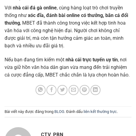
Với
nhà cái đá gà online
, cùng hàng loạt trò chơi truyền
thống như
xóc đĩa, đánh bài online có thưởng, bắn cá đổi
thưởng
, MBET đã thành công trong việc kết hợp tinh hoa
văn hóa với công nghệ hiện đại. Người chơi không chỉ
được giải trí, mà còn tận hưởng cảm giác an toàn, minh
bạch và nhiều ưu đãi giá trị.
Nếu bạn đang tìm kiếm một
nhà cái trực tuyến uy tín
, nơi
vừa giữ hồn văn hóa dân gian vừa mang đến trải nghiệm
cá cược đẳng cấp, MBET chắc chắn là lựa chọn hoàn hảo.
Bài viết này được đăng trong
BLOG
. Đánh dấu
liên kết thường trực
.
CTV_PBN