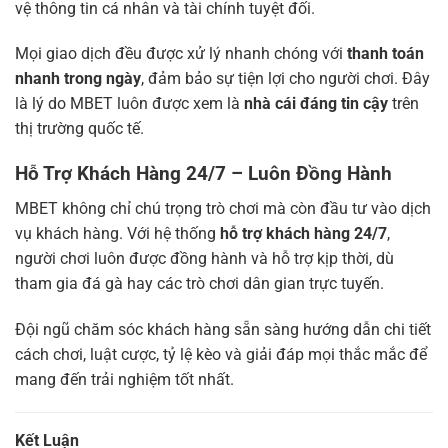
vệ thông tin cá nhân và tài chính tuyệt đối.
Mọi giao dịch đều được xử lý nhanh chóng với
thanh toán
nhanh trong ngày
, đảm bảo sự tiện lợi cho người chơi. Đây
là lý do MBET luôn được xem là
nhà cái đáng tin cậy
trên
thị trường quốc tế.
Hỗ Trợ Khách Hàng 24/7 – Luôn Đồng Hành
MBET không chỉ chú trọng trò chơi mà còn đầu tư vào dịch
vụ khách hàng. Với hệ thống
hỗ trợ khách hàng 24/7
,
người chơi luôn được đồng hành và hỗ trợ kịp thời, dù
tham gia đá gà hay các trò chơi dân gian trực tuyến.
Đội ngũ chăm sóc khách hàng sẵn sàng hướng dẫn chi tiết
cách chơi, luật cược, tỷ lệ kèo và giải đáp mọi thắc mắc để
mang đến trải nghiệm tốt nhất.
Kết Luận