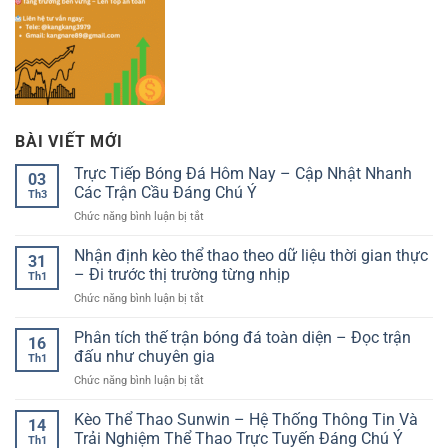
BÀI VIẾT MỚI
Trực Tiếp Bóng Đá Hôm Nay – Cập Nhật Nhanh
03
Các Trận Cầu Đáng Chú Ý
Th3
ở
Chức năng bình luận bị tắt
Trực
Tiếp
Nhận định kèo thể thao theo dữ liệu thời gian thực
31
Bóng
– Đi trước thị trường từng nhịp
Th1
Đá
ở
Chức năng bình luận bị tắt
Hôm
Nhận
Nay
định
Phân tích thế trận bóng đá toàn diện – Đọc trận
–
16
kèo
Cập
đấu như chuyên gia
Th1
thể
Nhật
ở
Chức năng bình luận bị tắt
thao
Nhanh
Phân
theo
Các
tích
Kèo Thể Thao Sunwin – Hệ Thống Thông Tin Và
dữ
Trận
14
thế
liệu
Trải Nghiệm Thể Thao Trực Tuyến Đáng Chú Ý
Cầu
Th1
trận