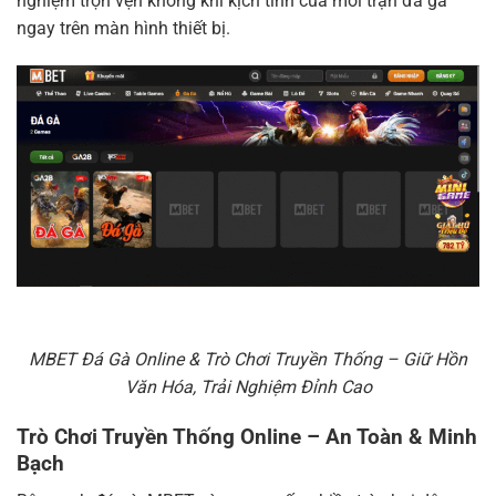
nghiệm trọn vẹn không khí kịch tính của mỗi trận đá gà
ngay trên màn hình thiết bị.
MBET Đá Gà Online & Trò Chơi Truyền Thống – Giữ Hồn
Văn Hóa, Trải Nghiệm Đỉnh Cao
Trò Chơi Truyền Thống Online – An Toàn & Minh
Bạch