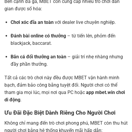
Bên cạnh đá gà, MBET còn cung cấp nhiều trò chơi dân
gian được số hóa:
Chơi xóc đĩa an toàn
với dealer live chuyên nghiệp.
Đánh bài online có thưởng
– từ tiến lên, phỏm đến
blackjack, baccarat.
Bắn cá đổi thưởng an toàn
– giải trí nhẹ nhàng nhưng
đầy phần thưởng.
Tất cả các trò chơi này đều được MBET vận hành minh
bạch, đảm bảo công bằng tuyệt đối. Người chơi có thể
tham gia mọi lúc, mọi nơi qua PC hoặc
app mbet.win chơi
di động
.
Ưu Đãi Đặc Biệt Dành Riêng Cho Người Chơi
Không chỉ mang đến trò chơi phong phú, MBET còn thu hút
người chơi bằng hệ thống khuyến mãi hấp dẫn: