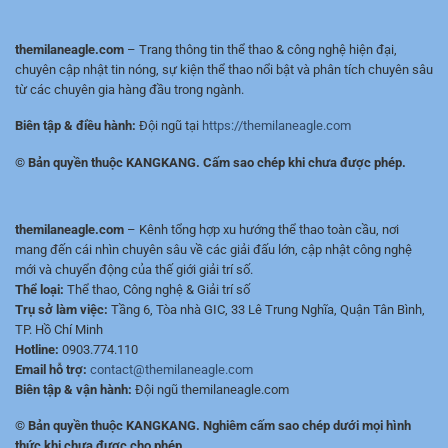
Mượt,
HD/Full
HD/Full
HD,
HD,
ít
themilaneagle.com
– Trang thông tin thể thao & công nghệ hiện đại,
Lịch
quảng
chuyên cập nhật tin nóng, sự kiện thể thao nổi bật và phân tích chuyên sâu
&
cáo
từ các chuyên gia hàng đầu trong ngành.
Tỷ
Số
Biên tập & điều hành:
Đội ngũ tại
https://themilaneagle.com
Nhanh
© Bản quyền thuộc KANGKANG. Cấm sao chép khi chưa được phép.
themilaneagle.com
– Kênh tổng hợp xu hướng thể thao toàn cầu, nơi
mang đến cái nhìn chuyên sâu về các giải đấu lớn, cập nhật công nghệ
mới và chuyển động của thế giới giải trí số.
Thể loại:
Thể thao, Công nghệ & Giải trí số
Trụ sở làm việc:
Tầng 6, Tòa nhà GIC, 33 Lê Trung Nghĩa, Quận Tân Bình,
TP. Hồ Chí Minh
Hotline:
0903.774.110
Email hỗ trợ:
contact@themilaneagle.com
Biên tập & vận hành:
Đội ngũ themilaneagle.com
© Bản quyền thuộc KANGKANG. Nghiêm cấm sao chép dưới mọi hình
thức khi chưa được cho phép.