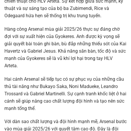
chiến thuật cho HLV Arteta. Sự kết hợp giữa sức mạnh, kỹ
thuật và sự sáng tạo của bộ ba Zubimendi, Rice và
Odegaard hứa hẹn sẽ thống trị khu trung tuyến.
Hàng công Arsenal mùa giải 2025/26 thực sự đáng chờ
đợi với sự xuất hiện của Gyokeres. Anh được kỳ vọng sẽ
giải quyết bài toán ghi bàn, bù đắp những thiếu sót của Kai
Havertz và Gabriel Jesus. Khả năng săn bàn, tốc độ và sức
mạnh của Gyokeres sẽ là vũ khí lợi hại trong tay HLV
Arteta.
Hai cánh Arsenal sẽ tiếp tục có sự phục vụ của những cầu
thủ tài năng như Bukayo Saka, Noni Madueke, Leandro
Trossard và Gabriel Martinelli. Sự cạnh tranh khốc liệt ở hai
cánh sẽ giúp nâng cao chất lượng đội hình và tạo nên sức
mạnh tổng thể.
Với dàn sao chất lượng và đội hình mạnh mẽ, Arsenal bước
vào mùa giải 2025/26 với quyết tâm cao độ. Đây là đội