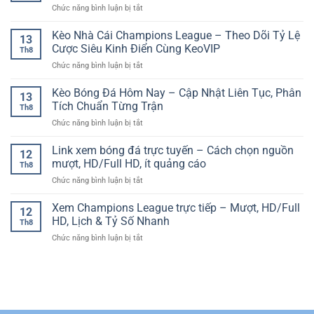
lần
ở
Chức năng bình luận bị tắt
kèo:
–
trong
Web
cách
Giữ
đời
Xem
Kèo Nhà Cái Champions League – Theo Dõi Tỷ Lệ
săn
Hồn
13
Bóng
giá
Cược Siêu Kinh Điển Cùng KeoVIP
Văn
Th8
Đá
đẹp
Hóa,
ở
Chức năng bình luận bị tắt
Di
và
Trải
Kèo
Động
tối
Nghiệm
Nhà
Kèo Bóng Đá Hôm Nay – Cập Nhật Liên Tục, Phân
Ổn
ưu
13
Đỉnh
Cái
Định
Tích Chuẩn Từng Trận
hiệu
Cao
Th8
Champions
–
suất
ở
Chức năng bình luận bị tắt
League
Lựa
cược
Kèo
–
Chọn
dài
Bóng
Link xem bóng đá trực tuyến – Cách chọn nguồn
Theo
Hàng
12
hạn
Đá
Dõi
mượt, HD/Full HD, ít quảng cáo
Đầu
Th8
Hôm
Tỷ
Của
ở
Chức năng bình luận bị tắt
Nay
Lệ
Fan
Link
–
Cược
Bóng
xem
Xem Champions League trực tiếp – Mượt, HD/Full
Cập
Siêu
12
Đá
bóng
Nhật
HD, Lịch & Tỷ Số Nhanh
Kinh
Hiện
Th8
đá
Liên
Điển
Đại
ở
Chức năng bình luận bị tắt
trực
Tục,
Cùng
Xem
tuyến
Phân
KeoVIP
Champions
–
Tích
League
Cách
Chuẩn
trực
chọn
Từng
tiếp
nguồn
Trận
–
mượt,