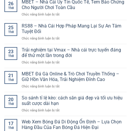
chơi
MBET – Nhà Cái Uy Tín Quốc Tế, Tem Bảo Chứng
Thống
đấu
26
từng
game
Thông
Cho Người Chơi Toàn Cầu
như
nhịp
Th8
đổi
Tin
chuyên
ở
Chức năng bình luận bị tắt
thưởng
Và
gia
MBET
–
Trải
–
RS88 – Nhà Cái Hợp Pháp Mang Lại Sự An Tâm
Giải
Nghiệm
25
Nhà
pháp
Tuyệt Đối
Thể
Th8
Cái
giải
Thao
ở
Chức năng bình luận bị tắt
Uy
trí
Trực
RS88
Tín
và
Tuyến
–
Trải nghiệm tại Vmax – Nhà cái trực tuyến đáng
Quốc
nhận
23
Đáng
Nhà
Tế,
để thử một lần trong đời
quà
Chú
Th8
Cái
Tem
thông
Ý
ở
Chức năng bình luận bị tắt
Hợp
Bảo
minh
Trải
Pháp
Chứng
nghiệm
MBET Đá Gà Online & Trò Chơi Truyền Thống –
Mang
Cho
21
tại
Lại
Giữ Hồn Văn Hóa, Trải Nghiệm Đỉnh Cao
Người
Th8
Vmax
Sự
Chơi
ở
Chức năng bình luận bị tắt
–
An
Toàn
MBET
Nhà
Tâm
Cầu
Đá
So sánh tỉ lệ kèo: cách săn giá đẹp và tối ưu hiệu
cái
Tuyệt
20
Gà
trực
suất cược dài hạn
Đối
Th8
Online
tuyến
ở
Chức năng bình luận bị tắt
&
đáng
So
Trò
để
sánh
Web Xem Bóng Đá Di Động Ổn Định – Lựa Chọn
Chơi
thử
17
tỉ
Truyền
Hàng Đầu Của Fan Bóng Đá Hiện Đại
một
Th8
lệ
Thống