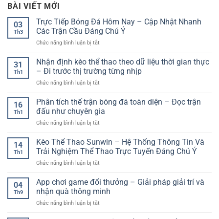
BÀI VIẾT MỚI
Trực Tiếp Bóng Đá Hôm Nay – Cập Nhật Nhanh
03
Các Trận Cầu Đáng Chú Ý
Th3
ở
Chức năng bình luận bị tắt
Trực
Tiếp
Nhận định kèo thể thao theo dữ liệu thời gian thực
31
Bóng
– Đi trước thị trường từng nhịp
Th1
Đá
ở
Chức năng bình luận bị tắt
Hôm
Nhận
Nay
định
Phân tích thế trận bóng đá toàn diện – Đọc trận
–
16
kèo
Cập
đấu như chuyên gia
Th1
thể
Nhật
ở
Chức năng bình luận bị tắt
thao
Nhanh
Phân
theo
Các
tích
Kèo Thể Thao Sunwin – Hệ Thống Thông Tin Và
dữ
Trận
14
thế
liệu
Trải Nghiệm Thể Thao Trực Tuyến Đáng Chú Ý
Cầu
Th1
trận
thời
Đáng
ở
Chức năng bình luận bị tắt
bóng
gian
Chú
Kèo
đá
thực
Ý
Thể
App chơi game đổi thưởng – Giải pháp giải trí và
toàn
–
04
Thao
diện
nhận quà thông minh
Đi
Th9
Sunwin
–
trước
ở
Chức năng bình luận bị tắt
–
Đọc
thị
App
Hệ
trận
trường