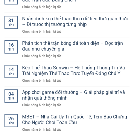
Th3
ở
Chức năng bình luận bị tắt
Trực
Tiếp
Nhận định kèo thể thao theo dữ liệu thời gian thực
31
Bóng
– Đi trước thị trường từng nhịp
Th1
Đá
ở
Chức năng bình luận bị tắt
Hôm
Nhận
Nay
định
Phân tích thế trận bóng đá toàn diện – Đọc trận
–
16
kèo
Cập
đấu như chuyên gia
Th1
thể
Nhật
ở
Chức năng bình luận bị tắt
thao
Nhanh
Phân
theo
Các
tích
Kèo Thể Thao Sunwin – Hệ Thống Thông Tin Và
dữ
Trận
14
thế
liệu
Trải Nghiệm Thể Thao Trực Tuyến Đáng Chú Ý
Cầu
Th1
trận
thời
Đáng
ở
Chức năng bình luận bị tắt
bóng
gian
Chú
Kèo
đá
thực
Ý
Thể
App chơi game đổi thưởng – Giải pháp giải trí và
toàn
–
04
Thao
diện
nhận quà thông minh
Đi
Th9
Sunwin
–
trước
ở
Chức năng bình luận bị tắt
–
Đọc
thị
App
Hệ
trận
trường
chơi
MBET – Nhà Cái Uy Tín Quốc Tế, Tem Bảo Chứng
Thống
đấu
26
từng
game
Thông
Cho Người Chơi Toàn Cầu
như
nhịp
Th8
đổi
Tin
chuyên
ở
Chức năng bình luận bị tắt
thưởng
Và
gia