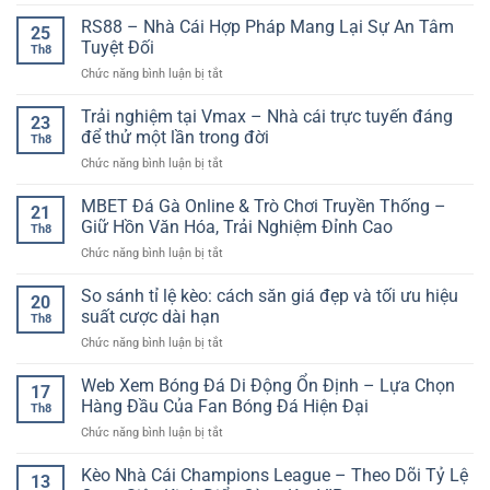
MBET
–
Trải
–
RS88 – Nhà Cái Hợp Pháp Mang Lại Sự An Tâm
Giải
Nghiệm
25
Nhà
pháp
Tuyệt Đối
Thể
Th8
Cái
giải
Thao
ở
Chức năng bình luận bị tắt
Uy
trí
Trực
RS88
Tín
và
Tuyến
–
Trải nghiệm tại Vmax – Nhà cái trực tuyến đáng
Quốc
nhận
23
Đáng
Nhà
Tế,
để thử một lần trong đời
quà
Chú
Th8
Cái
Tem
thông
Ý
ở
Chức năng bình luận bị tắt
Hợp
Bảo
minh
Trải
Pháp
Chứng
nghiệm
MBET Đá Gà Online & Trò Chơi Truyền Thống –
Mang
Cho
21
tại
Lại
Giữ Hồn Văn Hóa, Trải Nghiệm Đỉnh Cao
Người
Th8
Vmax
Sự
Chơi
ở
Chức năng bình luận bị tắt
–
An
Toàn
MBET
Nhà
Tâm
Cầu
Đá
So sánh tỉ lệ kèo: cách săn giá đẹp và tối ưu hiệu
cái
Tuyệt
20
Gà
trực
suất cược dài hạn
Đối
Th8
Online
tuyến
ở
Chức năng bình luận bị tắt
&
đáng
So
Trò
để
sánh
Web Xem Bóng Đá Di Động Ổn Định – Lựa Chọn
Chơi
thử
17
tỉ
Truyền
Hàng Đầu Của Fan Bóng Đá Hiện Đại
một
Th8
lệ
Thống
lần
ở
Chức năng bình luận bị tắt
kèo:
–
trong
Web
cách
Giữ
đời
Xem
Kèo Nhà Cái Champions League – Theo Dõi Tỷ Lệ
săn
Hồn
13
Bóng