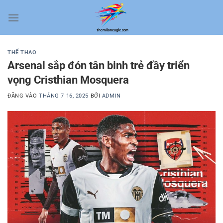
Bỏ
qua
nội
dung
THỂ THAO
Arsenal sắp đón tân binh trẻ đầy triển
vọng Cristhian Mosquera
ĐĂNG VÀO
THÁNG 7 16, 2025
BỞI
ADMIN