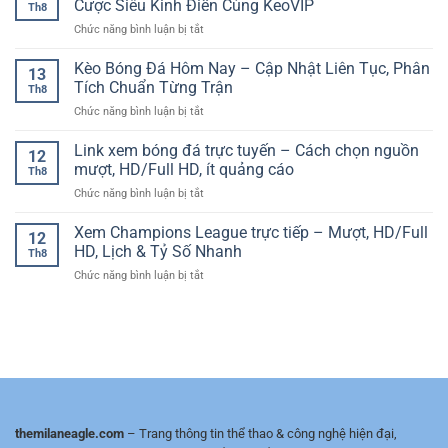
giá
Cược Siêu Kinh Điển Cùng KeoVIP
Văn
Th8
Đá
đẹp
Hóa,
ở
Chức năng bình luận bị tắt
Di
và
Trải
Kèo
Động
tối
Nghiệm
Nhà
Kèo Bóng Đá Hôm Nay – Cập Nhật Liên Tục, Phân
Ổn
ưu
13
Đỉnh
Cái
Định
Tích Chuẩn Từng Trận
hiệu
Cao
Th8
Champions
–
suất
ở
Chức năng bình luận bị tắt
League
Lựa
cược
Kèo
–
Chọn
dài
Bóng
Link xem bóng đá trực tuyến – Cách chọn nguồn
Theo
Hàng
12
hạn
Đá
Dõi
mượt, HD/Full HD, ít quảng cáo
Đầu
Th8
Hôm
Tỷ
Của
ở
Chức năng bình luận bị tắt
Nay
Lệ
Fan
Link
–
Cược
Bóng
xem
Xem Champions League trực tiếp – Mượt, HD/Full
Cập
Siêu
12
Đá
bóng
Nhật
HD, Lịch & Tỷ Số Nhanh
Kinh
Hiện
Th8
đá
Liên
Điển
Đại
ở
Chức năng bình luận bị tắt
trực
Tục,
Cùng
Xem
tuyến
Phân
KeoVIP
Champions
–
Tích
League
Cách
Chuẩn
trực
chọn
Từng
tiếp
nguồn
Trận
–
mượt,
Mượt,
HD/Full
HD/Full
HD,
HD,
ít
themilaneagle.com
– Trang thông tin thể thao & công nghệ hiện đại,
Lịch
quảng