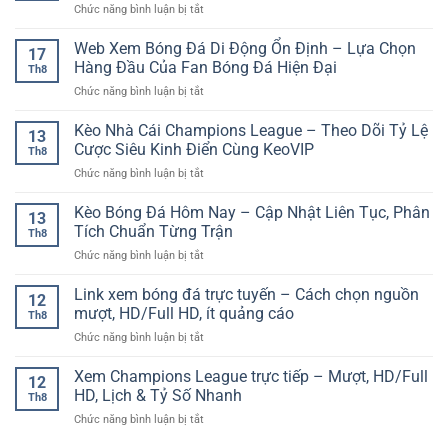
ở
Chức năng bình luận bị tắt
&
đáng
So
Trò
để
sánh
Web Xem Bóng Đá Di Động Ổn Định – Lựa Chọn
Chơi
thử
17
tỉ
Truyền
Hàng Đầu Của Fan Bóng Đá Hiện Đại
một
Th8
lệ
Thống
lần
ở
Chức năng bình luận bị tắt
kèo:
–
trong
Web
cách
Giữ
đời
Xem
Kèo Nhà Cái Champions League – Theo Dõi Tỷ Lệ
săn
Hồn
13
Bóng
giá
Cược Siêu Kinh Điển Cùng KeoVIP
Văn
Th8
Đá
đẹp
Hóa,
ở
Chức năng bình luận bị tắt
Di
và
Trải
Kèo
Động
tối
Nghiệm
Nhà
Kèo Bóng Đá Hôm Nay – Cập Nhật Liên Tục, Phân
Ổn
ưu
13
Đỉnh
Cái
Định
Tích Chuẩn Từng Trận
hiệu
Cao
Th8
Champions
–
suất
ở
Chức năng bình luận bị tắt
League
Lựa
cược
Kèo
–
Chọn
dài
Bóng
Link xem bóng đá trực tuyến – Cách chọn nguồn
Theo
Hàng
12
hạn
Đá
Dõi
mượt, HD/Full HD, ít quảng cáo
Đầu
Th8
Hôm
Tỷ
Của
ở
Chức năng bình luận bị tắt
Nay
Lệ
Fan
Link
–
Cược
Bóng
xem
Xem Champions League trực tiếp – Mượt, HD/Full
Cập
Siêu
12
Đá
bóng
Nhật
HD, Lịch & Tỷ Số Nhanh
Kinh
Hiện
Th8
đá
Liên
Điển
Đại
ở
Chức năng bình luận bị tắt
trực
Tục,
Cùng
Xem
tuyến
Phân
KeoVIP