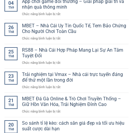
App chơi game đổi thưởng – Giải pháp giải trí và
toàn
–
04
Thao
diện
nhận quà thông minh
Đi
Th9
Sunwin
–
trước
ở
Chức năng bình luận bị tắt
–
Đọc
thị
App
Hệ
trận
trường
chơi
MBET – Nhà Cái Uy Tín Quốc Tế, Tem Bảo Chứng
Thống
đấu
26
từng
game
Thông
Cho Người Chơi Toàn Cầu
như
nhịp
Th8
đổi
Tin
chuyên
ở
Chức năng bình luận bị tắt
thưởng
Và
gia
MBET
–
Trải
–
RS88 – Nhà Cái Hợp Pháp Mang Lại Sự An Tâm
Giải
Nghiệm
25
Nhà
pháp
Tuyệt Đối
Thể
Th8
Cái
giải
Thao
ở
Chức năng bình luận bị tắt
Uy
trí
Trực
RS88
Tín
và
Tuyến
–
Trải nghiệm tại Vmax – Nhà cái trực tuyến đáng
Quốc
nhận
23
Đáng
Nhà
Tế,
để thử một lần trong đời
quà
Chú
Th8
Cái
Tem
thông
Ý
ở
Chức năng bình luận bị tắt
Hợp
Bảo
minh
Trải
Pháp
Chứng
nghiệm
MBET Đá Gà Online & Trò Chơi Truyền Thống –
Mang
Cho
21
tại
Lại
Giữ Hồn Văn Hóa, Trải Nghiệm Đỉnh Cao
Người
Th8
Vmax
Sự
Chơi
ở
Chức năng bình luận bị tắt
–
An
Toàn
MBET
Nhà
Tâm
Cầu
Đá
So sánh tỉ lệ kèo: cách săn giá đẹp và tối ưu hiệu
cái
Tuyệt
20
Gà
trực
suất cược dài hạn
Đối
Th8
Online
tuyến