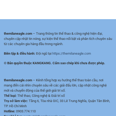
Champions
–
Tích
League
Cách
Chuẩn
trực
chọn
Từng
tiếp
nguồn
Trận
–
mượt,
Mượt,
HD/Full
HD/Full
HD,
HD,
ít
themilaneagle.com
– Trang thông tin thể thao & công nghệ hiện đại,
Lịch
quảng
chuyên cập nhật tin nóng, sự kiện thể thao nổi bật và phân tích chuyên sâu
&
cáo
từ các chuyên gia hàng đầu trong ngành.
Tỷ
Số
Biên tập & điều hành:
Đội ngũ tại
https://themilaneagle.com
Nhanh
© Bản quyền thuộc KANGKANG. Cấm sao chép khi chưa được phép.
themilaneagle.com
– Kênh tổng hợp xu hướng thể thao toàn cầu, nơi
mang đến cái nhìn chuyên sâu về các giải đấu lớn, cập nhật công nghệ
mới và chuyển động của thế giới giải trí số.
Thể loại:
Thể thao, Công nghệ & Giải trí số
Trụ sở làm việc:
Tầng 6, Tòa nhà GIC, 33 Lê Trung Nghĩa, Quận Tân Bình,
TP. Hồ Chí Minh
Hotline:
0903.774.110