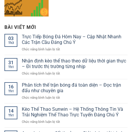
BÀI VIẾT MỚI
Trực Tiếp Bóng Đá Hôm Nay – Cập Nhật Nhanh
03
Các Trận Cầu Đáng Chú Ý
Th3
ở
Chức năng bình luận bị tắt
Trực
Tiếp
Nhận định kèo thể thao theo dữ liệu thời gian thực
31
Bóng
– Đi trước thị trường từng nhịp
Th1
Đá
ở
Chức năng bình luận bị tắt
Hôm
Nhận
Nay
định
Phân tích thế trận bóng đá toàn diện – Đọc trận
–
16
kèo
Cập
đấu như chuyên gia
Th1
thể
Nhật
ở
Chức năng bình luận bị tắt
thao
Nhanh
Phân
theo
Các
tích
Kèo Thể Thao Sunwin – Hệ Thống Thông Tin Và
dữ
Trận
14
thế
liệu
Trải Nghiệm Thể Thao Trực Tuyến Đáng Chú Ý
Cầu
Th1
trận
thời
Đáng
ở
Chức năng bình luận bị tắt
bóng
gian
Chú
Kèo
đá
thực
Ý
Thể