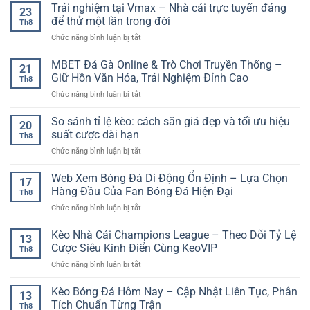
–
Trải nghiệm tại Vmax – Nhà cái trực tuyến đáng
Quốc
nhận
23
Đáng
Nhà
Tế,
để thử một lần trong đời
quà
Chú
Th8
Cái
Tem
thông
Ý
ở
Chức năng bình luận bị tắt
Hợp
Bảo
minh
Trải
Pháp
Chứng
nghiệm
MBET Đá Gà Online & Trò Chơi Truyền Thống –
Mang
Cho
21
tại
Lại
Giữ Hồn Văn Hóa, Trải Nghiệm Đỉnh Cao
Người
Th8
Vmax
Sự
Chơi
ở
Chức năng bình luận bị tắt
–
An
Toàn
MBET
Nhà
Tâm
Cầu
Đá
So sánh tỉ lệ kèo: cách săn giá đẹp và tối ưu hiệu
cái
Tuyệt
20
Gà
trực
suất cược dài hạn
Đối
Th8
Online
tuyến
ở
Chức năng bình luận bị tắt
&
đáng
So
Trò
để
sánh
Web Xem Bóng Đá Di Động Ổn Định – Lựa Chọn
Chơi
thử
17
tỉ
Truyền
Hàng Đầu Của Fan Bóng Đá Hiện Đại
một
Th8
lệ
Thống
lần
ở
Chức năng bình luận bị tắt
kèo:
–
trong
Web
cách
Giữ
đời
Xem
Kèo Nhà Cái Champions League – Theo Dõi Tỷ Lệ
săn
Hồn
13
Bóng
giá
Cược Siêu Kinh Điển Cùng KeoVIP
Văn
Th8
Đá
đẹp
Hóa,
ở
Chức năng bình luận bị tắt
Di
và
Trải
Kèo
Động
tối
Nghiệm
Nhà
Kèo Bóng Đá Hôm Nay – Cập Nhật Liên Tục, Phân
Ổn
ưu
13
Đỉnh
Cái
Định
Tích Chuẩn Từng Trận
hiệu
Cao
Th8