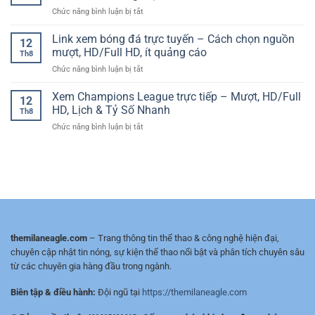
Champions
–
suất
ở
Chức năng bình luận bị tắt
League
Lựa
cược
Kèo
–
Chọn
dài
Bóng
Link xem bóng đá trực tuyến – Cách chọn nguồn
Theo
Hàng
12
hạn
Đá
Dõi
mượt, HD/Full HD, ít quảng cáo
Đầu
Th8
Hôm
Tỷ
Của
ở
Chức năng bình luận bị tắt
Nay
Lệ
Fan
Link
–
Cược
Bóng
xem
Xem Champions League trực tiếp – Mượt, HD/Full
Cập
Siêu
12
Đá
bóng
Nhật
HD, Lịch & Tỷ Số Nhanh
Kinh
Hiện
Th8
đá
Liên
Điển
Đại
ở
Chức năng bình luận bị tắt
trực
Tục,
Cùng
Xem
tuyến
Phân
KeoVIP
Champions
–
Tích
League
Cách
Chuẩn
trực
chọn
Từng
tiếp
nguồn
Trận
–
mượt,
Mượt,
HD/Full
HD/Full
HD,
HD,
ít
themilaneagle.com
– Trang thông tin thể thao & công nghệ hiện đại,
Lịch
quảng
chuyên cập nhật tin nóng, sự kiện thể thao nổi bật và phân tích chuyên sâu
&
cáo
từ các chuyên gia hàng đầu trong ngành.
Tỷ
Số
Biên tập & điều hành:
Đội ngũ tại
https://themilaneagle.com
Nhanh