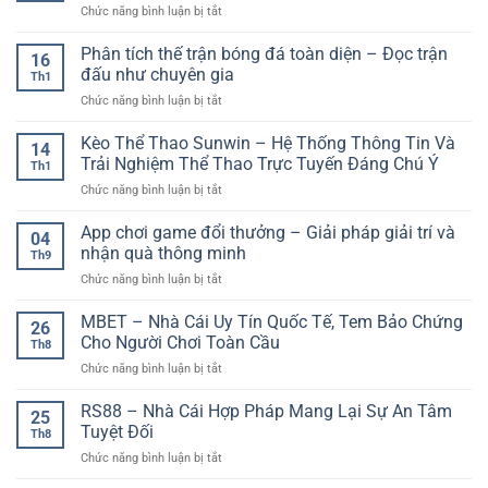
ở
Chức năng bình luận bị tắt
Hôm
Nhận
Nay
định
Phân tích thế trận bóng đá toàn diện – Đọc trận
–
16
kèo
Cập
đấu như chuyên gia
Th1
thể
Nhật
ở
Chức năng bình luận bị tắt
thao
Nhanh
Phân
theo
Các
tích
Kèo Thể Thao Sunwin – Hệ Thống Thông Tin Và
dữ
Trận
14
thế
liệu
Trải Nghiệm Thể Thao Trực Tuyến Đáng Chú Ý
Cầu
Th1
trận
thời
Đáng
ở
Chức năng bình luận bị tắt
bóng
gian
Chú
Kèo
đá
thực
Ý
Thể
App chơi game đổi thưởng – Giải pháp giải trí và
toàn
–
04
Thao
diện
nhận quà thông minh
Đi
Th9
Sunwin
–
trước
ở
Chức năng bình luận bị tắt
–
Đọc
thị
App
Hệ
trận
trường
chơi
MBET – Nhà Cái Uy Tín Quốc Tế, Tem Bảo Chứng
Thống
đấu
26
từng
game
Thông
Cho Người Chơi Toàn Cầu
như
nhịp
Th8
đổi
Tin
chuyên
ở
Chức năng bình luận bị tắt
thưởng
Và
gia
MBET
–
Trải
–
RS88 – Nhà Cái Hợp Pháp Mang Lại Sự An Tâm
Giải
Nghiệm
25
Nhà
pháp
Tuyệt Đối
Thể
Th8
Cái
giải
Thao
ở
Chức năng bình luận bị tắt
Uy
trí
Trực
RS88
Tín
và
Tuyến