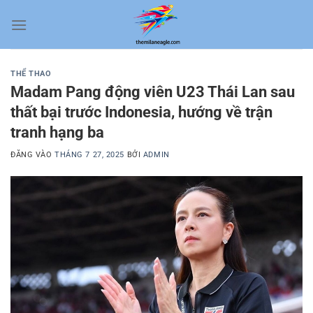
Bỏ
qua
nội
dung
THỂ THAO
Madam Pang động viên U23 Thái Lan sau
thất bại trước Indonesia, hướng về trận
tranh hạng ba
ĐĂNG VÀO
THÁNG 7 27, 2025
BỞI
ADMIN