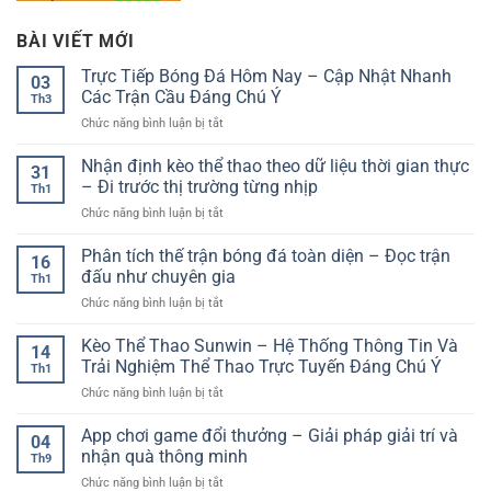
BÀI VIẾT MỚI
Trực Tiếp Bóng Đá Hôm Nay – Cập Nhật Nhanh
03
Các Trận Cầu Đáng Chú Ý
Th3
ở
Chức năng bình luận bị tắt
Trực
Tiếp
Nhận định kèo thể thao theo dữ liệu thời gian thực
31
Bóng
– Đi trước thị trường từng nhịp
Th1
Đá
ở
Chức năng bình luận bị tắt
Hôm
Nhận
Nay
định
Phân tích thế trận bóng đá toàn diện – Đọc trận
–
16
kèo
Cập
đấu như chuyên gia
Th1
thể
Nhật
ở
Chức năng bình luận bị tắt
thao
Nhanh
Phân
theo
Các
tích
Kèo Thể Thao Sunwin – Hệ Thống Thông Tin Và
dữ
Trận
14
thế
liệu
Trải Nghiệm Thể Thao Trực Tuyến Đáng Chú Ý
Cầu
Th1
trận
thời
Đáng
ở
Chức năng bình luận bị tắt
bóng
gian
Chú
Kèo
đá
thực
Ý
Thể
App chơi game đổi thưởng – Giải pháp giải trí và
toàn
–
04
Thao
diện
nhận quà thông minh
Đi
Th9
Sunwin
–
trước
ở
Chức năng bình luận bị tắt
–
Đọc