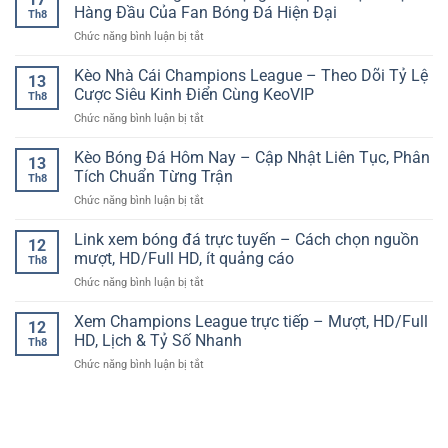
tỉ
Truyền
Hàng Đầu Của Fan Bóng Đá Hiện Đại
một
Th8
lệ
Thống
lần
ở
Chức năng bình luận bị tắt
kèo:
–
trong
Web
cách
Giữ
đời
Xem
Kèo Nhà Cái Champions League – Theo Dõi Tỷ Lệ
săn
Hồn
13
Bóng
giá
Cược Siêu Kinh Điển Cùng KeoVIP
Văn
Th8
Đá
đẹp
Hóa,
ở
Chức năng bình luận bị tắt
Di
và
Trải
Kèo
Động
tối
Nghiệm
Nhà
Kèo Bóng Đá Hôm Nay – Cập Nhật Liên Tục, Phân
Ổn
ưu
13
Đỉnh
Cái
Định
Tích Chuẩn Từng Trận
hiệu
Cao
Th8
Champions
–
suất
ở
Chức năng bình luận bị tắt
League
Lựa
cược
Kèo
–
Chọn
dài
Bóng
Link xem bóng đá trực tuyến – Cách chọn nguồn
Theo
Hàng
12
hạn
Đá
Dõi
mượt, HD/Full HD, ít quảng cáo
Đầu
Th8
Hôm
Tỷ
Của
ở
Chức năng bình luận bị tắt
Nay
Lệ
Fan
Link
–
Cược
Bóng
xem
Xem Champions League trực tiếp – Mượt, HD/Full
Cập
Siêu
12
Đá
bóng
Nhật
HD, Lịch & Tỷ Số Nhanh
Kinh
Hiện
Th8
đá
Liên
Điển
Đại
ở
Chức năng bình luận bị tắt
trực
Tục,
Cùng
Xem
tuyến
Phân
KeoVIP
Champions
–
Tích
League
Cách
Chuẩn
trực
chọn
Từng