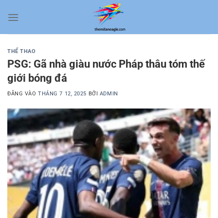
Bỏ
qua
nội
dung
THỂ THAO
PSG: Gã nhà giàu nước Pháp thâu tóm thế
giới bóng đá
ĐĂNG VÀO
THÁNG 7 12, 2025
BỞI
ADMIN