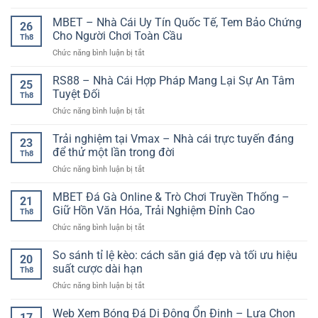
thị
App
Hệ
trận
trường
chơi
MBET – Nhà Cái Uy Tín Quốc Tế, Tem Bảo Chứng
Thống
đấu
26
từng
game
Thông
Cho Người Chơi Toàn Cầu
như
nhịp
Th8
đổi
Tin
chuyên
ở
Chức năng bình luận bị tắt
thưởng
Và
gia
MBET
–
Trải
–
RS88 – Nhà Cái Hợp Pháp Mang Lại Sự An Tâm
Giải
Nghiệm
25
Nhà
pháp
Tuyệt Đối
Thể
Th8
Cái
giải
Thao
ở
Chức năng bình luận bị tắt
Uy
trí
Trực
RS88
Tín
và
Tuyến
–
Trải nghiệm tại Vmax – Nhà cái trực tuyến đáng
Quốc
nhận
23
Đáng
Nhà
Tế,
để thử một lần trong đời
quà
Chú
Th8
Cái
Tem
thông
Ý
ở
Chức năng bình luận bị tắt
Hợp
Bảo
minh
Trải
Pháp
Chứng
nghiệm
MBET Đá Gà Online & Trò Chơi Truyền Thống –
Mang
Cho
21
tại
Lại
Giữ Hồn Văn Hóa, Trải Nghiệm Đỉnh Cao
Người
Th8
Vmax
Sự
Chơi
ở
Chức năng bình luận bị tắt
–
An
Toàn
MBET
Nhà
Tâm
Cầu
Đá
So sánh tỉ lệ kèo: cách săn giá đẹp và tối ưu hiệu
cái
Tuyệt
20
Gà
trực
suất cược dài hạn
Đối
Th8
Online
tuyến
ở
Chức năng bình luận bị tắt
&
đáng
So
Trò
để
sánh
Web Xem Bóng Đá Di Động Ổn Định – Lựa Chọn
Chơi
thử
17