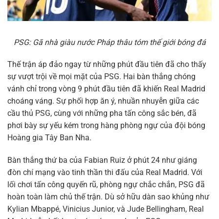
PSG: Gã nhà giàu nước Pháp thâu tóm thế giới bóng đá
Thế trận áp đảo ngay từ những phút đầu tiên đã cho thấy
sự vượt trội về mọi mặt của PSG. Hai bàn thắng chóng
vánh chỉ trong vòng 9 phút đầu tiên đã khiến Real Madrid
choáng váng. Sự phối hợp ăn ý, nhuần nhuyễn giữa các
cầu thủ PSG, cùng với những pha tấn công sắc bén, đã
phơi bày sự yếu kém trong hàng phòng ngự của đội bóng
Hoàng gia Tây Ban Nha.
Bàn thắng thứ ba của Fabian Ruiz ở phút 24 như giáng
đòn chí mạng vào tinh thần thi đấu của Real Madrid. Với
lối chơi tấn công quyến rũ, phòng ngự chắc chắn, PSG đã
hoàn toàn làm chủ thế trận. Dù sở hữu dàn sao khủng như
Kylian Mbappé, Vinicius Junior, và Jude Bellingham, Real