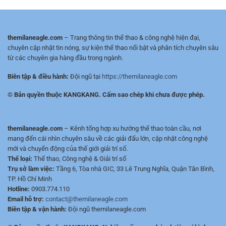
tiếp
nguồn
Trận
–
mượt,
Mượt,
HD/Full
HD/Full
HD,
HD,
ít
themilaneagle.com
– Trang thông tin thể thao & công nghệ hiện đại,
Lịch
quảng
chuyên cập nhật tin nóng, sự kiện thể thao nổi bật và phân tích chuyên sâu
&
cáo
từ các chuyên gia hàng đầu trong ngành.
Tỷ
Số
Biên tập & điều hành:
Đội ngũ tại
https://themilaneagle.com
Nhanh
© Bản quyền thuộc KANGKANG. Cấm sao chép khi chưa được phép.
themilaneagle.com
– Kênh tổng hợp xu hướng thể thao toàn cầu, nơi
mang đến cái nhìn chuyên sâu về các giải đấu lớn, cập nhật công nghệ
mới và chuyển động của thế giới giải trí số.
Thể loại:
Thể thao, Công nghệ & Giải trí số
Trụ sở làm việc:
Tầng 6, Tòa nhà GIC, 33 Lê Trung Nghĩa, Quận Tân Bình,
TP. Hồ Chí Minh
Hotline:
0903.774.110
Email hỗ trợ:
contact@themilaneagle.com
Biên tập & vận hành:
Đội ngũ themilaneagle.com