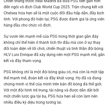
Chiến thắng trước Real Madrid đã đưa PSG tiến gần hơn
đến ngôi vô địch Club World Cup 2025. Trận chung kết với
Chelsea hứa hẹn sẽ là một cuộc đối đầu hấp dẫn, đầy kịch
tính. Với phong độ hiện tại, PSG được đánh giá là ứng viên
hàng đầu cho chức vô địch.
Sự vươn lên mạnh mẽ của PSG trong thời gian gần đây
không chỉ thể hiện ở thành tích thi đấu mà còn ở sự thay
đổi toàn diện về lối chơi, chiến thuật và tinh thần đội bóng.
HLV Luis Enrique đã xây dựng nên một PSG mạnh mẽ, gắn
kết và đầy tham vọng.
PSG không chỉ là một đội bóng giàu có, mà còn là một tập
thể mạnh mẽ, đoàn kết và đầy khát vọng. Họ đã và đang
chứng minh vị thế của mình trên bản đồ bóng đá thế giới.
Với một đội hình trẻ trung, tài năng và được dẫn dắt bởi
một chiến lược gia tài ba, PSG hứa hẹn sẽ còn làm nên
nhiều điều kỳ diệu trong tương lai.