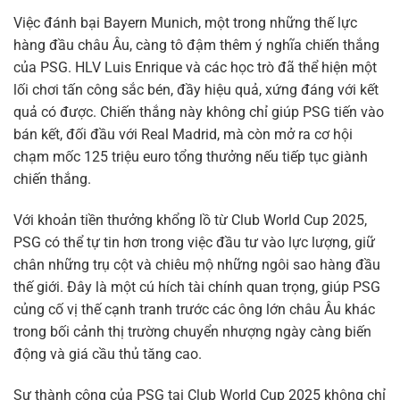
Việc đánh bại Bayern Munich, một trong những thế lực
hàng đầu châu Âu, càng tô đậm thêm ý nghĩa chiến thắng
của PSG. HLV Luis Enrique và các học trò đã thể hiện một
lối chơi tấn công sắc bén, đầy hiệu quả, xứng đáng với kết
quả có được. Chiến thắng này không chỉ giúp PSG tiến vào
bán kết, đối đầu với Real Madrid, mà còn mở ra cơ hội
chạm mốc 125 triệu euro tổng thưởng nếu tiếp tục giành
chiến thắng.
Với khoản tiền thưởng khổng lồ từ Club World Cup 2025,
PSG có thể tự tin hơn trong việc đầu tư vào lực lượng, giữ
chân những trụ cột và chiêu mộ những ngôi sao hàng đầu
thế giới. Đây là một cú hích tài chính quan trọng, giúp PSG
củng cố vị thế cạnh tranh trước các ông lớn châu Âu khác
trong bối cảnh thị trường chuyển nhượng ngày càng biến
động và giá cầu thủ tăng cao.
Sự thành công của PSG tại Club World Cup 2025 không chỉ