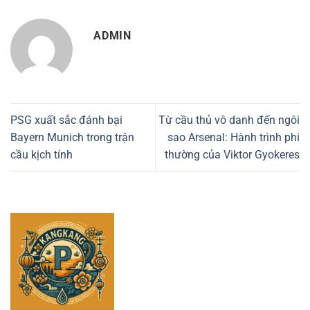
ADMIN
PSG xuất sắc đánh bại
Từ cầu thủ vô danh đến ngôi
Bayern Munich trong trận
sao Arsenal: Hành trình phi
cầu kịch tính
thường của Viktor Gyokeres