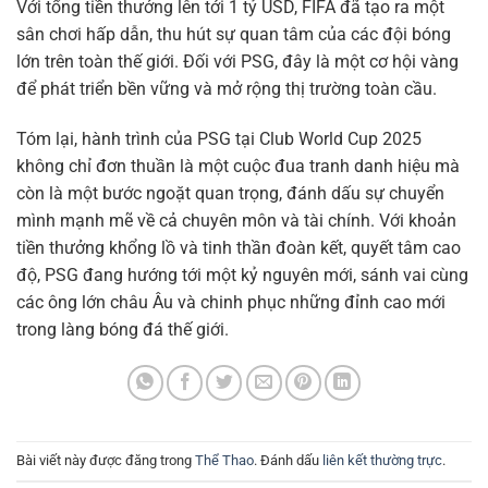
Với tổng tiền thưởng lên tới 1 tỷ USD, FIFA đã tạo ra một
sân chơi hấp dẫn, thu hút sự quan tâm của các đội bóng
lớn trên toàn thế giới. Đối với PSG, đây là một cơ hội vàng
để phát triển bền vững và mở rộng thị trường toàn cầu.
Tóm lại, hành trình của PSG tại Club World Cup 2025
không chỉ đơn thuần là một cuộc đua tranh danh hiệu mà
còn là một bước ngoặt quan trọng, đánh dấu sự chuyển
mình mạnh mẽ về cả chuyên môn và tài chính. Với khoản
tiền thưởng khổng lồ và tinh thần đoàn kết, quyết tâm cao
độ, PSG đang hướng tới một kỷ nguyên mới, sánh vai cùng
các ông lớn châu Âu và chinh phục những đỉnh cao mới
trong làng bóng đá thế giới.
Bài viết này được đăng trong
Thể Thao
. Đánh dấu
liên kết thường trực
.