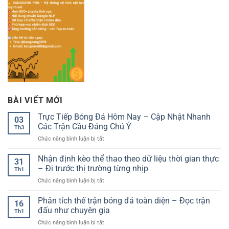
BÀI VIẾT MỚI
Trực Tiếp Bóng Đá Hôm Nay – Cập Nhật Nhanh
03
Các Trận Cầu Đáng Chú Ý
Th3
ở
Chức năng bình luận bị tắt
Trực
Tiếp
Nhận định kèo thể thao theo dữ liệu thời gian thực
31
Bóng
– Đi trước thị trường từng nhịp
Th1
Đá
ở
Chức năng bình luận bị tắt
Hôm
Nhận
Nay
định
Phân tích thế trận bóng đá toàn diện – Đọc trận
–
16
kèo
Cập
đấu như chuyên gia
Th1
thể
Nhật
ở
Chức năng bình luận bị tắt
thao
Nhanh