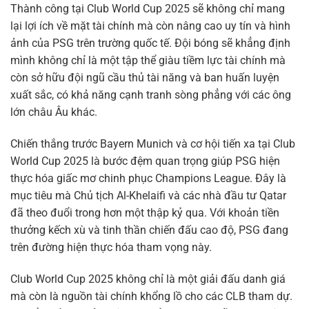
Thành công tại Club World Cup 2025 sẽ không chỉ mang
lại lợi ích về mặt tài chính mà còn nâng cao uy tín và hình
ảnh của PSG trên trường quốc tế. Đội bóng sẽ khẳng định
mình không chỉ là một tập thể giàu tiềm lực tài chính mà
còn sở hữu đội ngũ cầu thủ tài năng và ban huấn luyện
xuất sắc, có khả năng cạnh tranh sòng phẳng với các ông
lớn châu Âu khác.
Chiến thắng trước Bayern Munich và cơ hội tiến xa tại Club
World Cup 2025 là bước đệm quan trọng giúp PSG hiện
thực hóa giấc mơ chinh phục Champions League. Đây là
mục tiêu mà Chủ tịch Al-Khelaifi và các nhà đầu tư Qatar
đã theo đuổi trong hơn một thập kỷ qua. Với khoản tiền
thưởng kếch xù và tinh thần chiến đấu cao độ, PSG đang
trên đường hiện thực hóa tham vọng này.
Club World Cup 2025 không chỉ là một giải đấu danh giá
mà còn là nguồn tài chính khổng lồ cho các CLB tham dự.