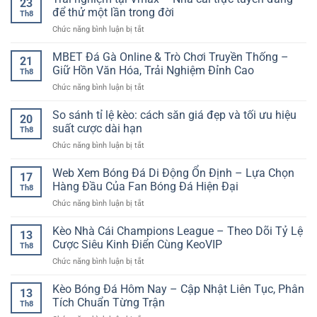
23
Đáng
Nhà
Tế,
để thử một lần trong đời
quà
Chú
Th8
Cái
Tem
thông
Ý
ở
Chức năng bình luận bị tắt
Hợp
Bảo
minh
Trải
Pháp
Chứng
nghiệm
MBET Đá Gà Online & Trò Chơi Truyền Thống –
Mang
Cho
21
tại
Lại
Giữ Hồn Văn Hóa, Trải Nghiệm Đỉnh Cao
Người
Th8
Vmax
Sự
Chơi
ở
Chức năng bình luận bị tắt
–
An
Toàn
MBET
Nhà
Tâm
Cầu
Đá
So sánh tỉ lệ kèo: cách săn giá đẹp và tối ưu hiệu
cái
Tuyệt
20
Gà
trực
suất cược dài hạn
Đối
Th8
Online
tuyến
ở
Chức năng bình luận bị tắt
&
đáng
So
Trò
để
sánh
Web Xem Bóng Đá Di Động Ổn Định – Lựa Chọn
Chơi
thử
17
tỉ
Truyền
Hàng Đầu Của Fan Bóng Đá Hiện Đại
một
Th8
lệ
Thống
lần
ở
Chức năng bình luận bị tắt
kèo:
–
trong
Web
cách
Giữ
đời
Xem
Kèo Nhà Cái Champions League – Theo Dõi Tỷ Lệ
săn
Hồn
13
Bóng
giá
Cược Siêu Kinh Điển Cùng KeoVIP
Văn
Th8
Đá
đẹp
Hóa,
ở
Chức năng bình luận bị tắt
Di
và
Trải
Kèo
Động
tối
Nghiệm
Nhà
Kèo Bóng Đá Hôm Nay – Cập Nhật Liên Tục, Phân
Ổn
ưu
13
Đỉnh
Cái
Định
Tích Chuẩn Từng Trận
hiệu
Cao
Th8
Champions
–
suất