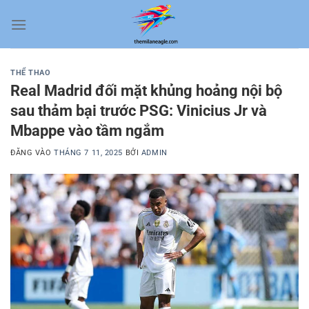
Bỏ
qua
nội
dung
THỂ THAO
Real Madrid đối mặt khủng hoảng nội bộ
sau thảm bại trước PSG: Vinicius Jr và
Mbappe vào tầm ngắm
ĐĂNG VÀO
THÁNG 7 11, 2025
BỞI
ADMIN