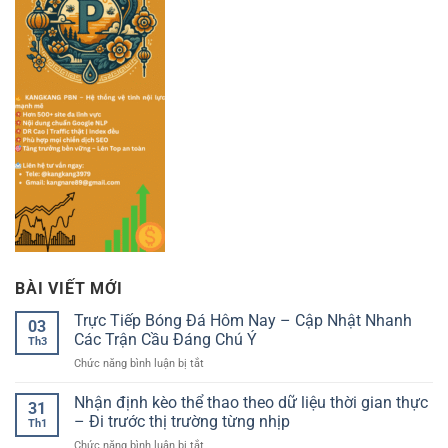
BÀI VIẾT MỚI
Trực Tiếp Bóng Đá Hôm Nay – Cập Nhật Nhanh
03
Các Trận Cầu Đáng Chú Ý
Th3
ở
Chức năng bình luận bị tắt
Trực
Tiếp
Nhận định kèo thể thao theo dữ liệu thời gian thực
31
Bóng
– Đi trước thị trường từng nhịp
Th1
Đá
ở
Chức năng bình luận bị tắt
Hôm