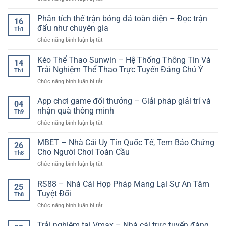
Nhận
Nay
định
Phân tích thế trận bóng đá toàn diện – Đọc trận
–
16
kèo
Cập
đấu như chuyên gia
Th1
thể
Nhật
ở
Chức năng bình luận bị tắt
thao
Nhanh
Phân
theo
Các
tích
Kèo Thể Thao Sunwin – Hệ Thống Thông Tin Và
dữ
Trận
14
thế
liệu
Trải Nghiệm Thể Thao Trực Tuyến Đáng Chú Ý
Cầu
Th1
trận
thời
Đáng
ở
Chức năng bình luận bị tắt
bóng
gian
Chú
Kèo
đá
thực
Ý
Thể
App chơi game đổi thưởng – Giải pháp giải trí và
toàn
–
04
Thao
diện
nhận quà thông minh
Đi
Th9
Sunwin
–
trước
ở
Chức năng bình luận bị tắt
–
Đọc
thị
App
Hệ
trận
trường
chơi
MBET – Nhà Cái Uy Tín Quốc Tế, Tem Bảo Chứng
Thống
đấu
26
từng
game
Thông
Cho Người Chơi Toàn Cầu
như
nhịp
Th8
đổi
Tin
chuyên
ở
Chức năng bình luận bị tắt
thưởng
Và
gia
MBET
–
Trải
–
RS88 – Nhà Cái Hợp Pháp Mang Lại Sự An Tâm
Giải
Nghiệm
25
Nhà
pháp
Tuyệt Đối
Thể
Th8
Cái
giải
Thao
ở
Chức năng bình luận bị tắt
Uy
trí
Trực
RS88
Tín
và
Tuyến
–
Trải nghiệm tại Vmax – Nhà cái trực tuyến đáng
Quốc
nhận