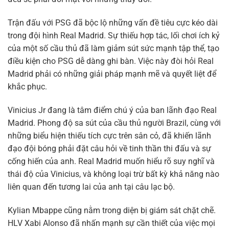
Trận đấu với PSG đã bộc lộ những vấn đề tiêu cực kéo dài
trong đội hình Real Madrid. Sự thiếu hợp tác, lối chơi ích kỷ
của một số cầu thủ đã làm giảm sút sức mạnh tập thể, tạo
điều kiện cho PSG dễ dàng ghi bàn. Việc này đòi hỏi Real
Madrid phải có những giải pháp mạnh mẽ và quyết liệt để
khắc phục.
Vinicius Jr đang là tâm điểm chú ý của ban lãnh đạo Real
Madrid. Phong độ sa sút của cầu thủ người Brazil, cùng với
những biểu hiện thiếu tích cực trên sân cỏ, đã khiến lãnh
đạo đội bóng phải đặt câu hỏi về tinh thần thi đấu và sự
cống hiến của anh. Real Madrid muốn hiểu rõ suy nghĩ và
thái độ của Vinicius, và không loại trừ bất kỳ khả năng nào
liên quan đến tương lai của anh tại câu lạc bộ.
Kylian Mbappe cũng nằm trong diện bị giám sát chặt chẽ.
HLV Xabi Alonso đã nhấn mạnh sự cần thiết của việc mọi