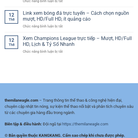
ở
Chức năng bình luận bị tắt
League
Lựa
cược
Kèo
–
Chọn
dài
Bóng
Link xem bóng đá trực tuyến – Cách chọn nguồn
Theo
Hàng
12
hạn
Đá
Dõi
mượt, HD/Full HD, ít quảng cáo
Đầu
Th8
Hôm
Tỷ
Của
ở
Chức năng bình luận bị tắt
Nay
Lệ
Fan
Link
–
Cược
Bóng
xem
Xem Champions League trực tiếp – Mượt, HD/Full
Cập
Siêu
12
Đá
bóng
Nhật
HD, Lịch & Tỷ Số Nhanh
Kinh
Hiện
Th8
đá
Liên
Điển
Đại
ở
Chức năng bình luận bị tắt
trực
Tục,
Cùng
Xem
tuyến
Phân
KeoVIP
Champions
–
Tích
League
Cách
Chuẩn
trực
chọn
Từng
tiếp
nguồn
Trận
–
mượt,
Mượt,
HD/Full
HD/Full
HD,
HD,
ít
themilaneagle.com
– Trang thông tin thể thao & công nghệ hiện đại,
Lịch
quảng
chuyên cập nhật tin nóng, sự kiện thể thao nổi bật và phân tích chuyên sâu
&
cáo
từ các chuyên gia hàng đầu trong ngành.
Tỷ
Số
Biên tập & điều hành:
Đội ngũ tại
https://themilaneagle.com
Nhanh
© Bản quyền thuộc KANGKANG. Cấm sao chép khi chưa được phép.