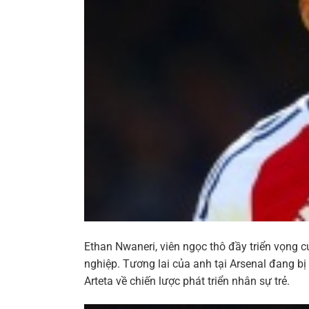
Ethan Nwaneri, viên ngọc thô đầy triển vọng c
nghiệp. Tương lai của anh tại Arsenal đang bị 
Arteta về chiến lược phát triển nhân sự trẻ.