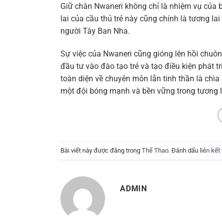
Giữ chân Nwaneri không chỉ là nhiệm vụ của 
lai của cầu thủ trẻ này cũng chính là tương l
người Tây Ban Nha.
Sự việc của Nwaneri cũng gióng lên hồi chuôn
đầu tư vào đào tạo trẻ và tạo điều kiện phát tr
toàn diện về chuyên môn lẫn tinh thần là chìa
một đội bóng mạnh và bền vững trong tương l
Bài viết này được đăng trong
Thể Thao
. Đánh dấu
liên kết
ADMIN