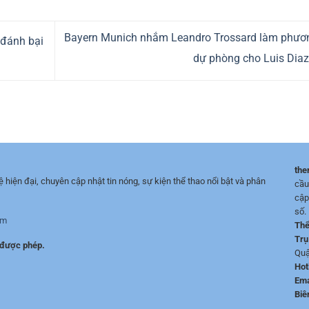
Bayern Munich nhắm Leandro Trossard làm phươ
 đánh bại
dự phòng cho Luis Dia
the
 hiện đại, chuyên cập nhật tin nóng, sự kiện thể thao nổi bật và phân
cầu
cập
số.
om
Thể
Trụ
được phép.
Quậ
Hot
Ema
Biê