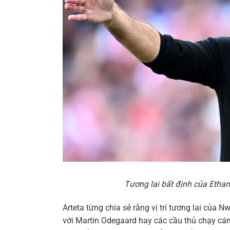
Tương lai bất định của Ethan
Arteta từng chia sẻ rằng vị trí tương lai của N
với Martin Odegaard hay các cầu thủ chạy cá