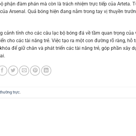
bộ phận đàm phán mà còn là trách nhiệm trực tiếp của Arteta. 
ai của Arsenal. Quả bóng hiện đang nằm trong tay vị thuyền trưở
g cảnh tỉnh cho các câu lạc bộ bóng đá về tầm quan trọng của 
iển cho các tài năng trẻ. Việc tạo ra một con đường rõ ràng, hỗ t
 khóa để giữ chân và phát triển các tài năng trẻ, góp phần xây 
ai.
 thường trực
.