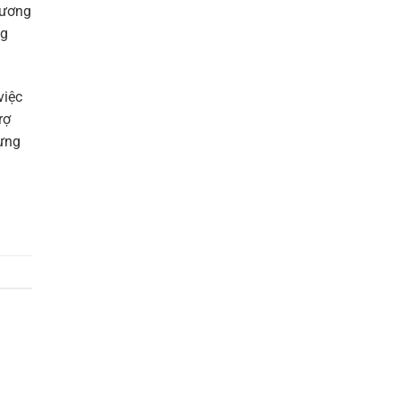
Tương
ng
việc
rợ
dựng