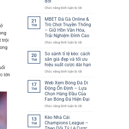
đời
Pháp
Cho
Mang
Người
ở
Chức năng bình luận bị tắt
Lại
Chơi
Trải
Sự
Toàn
nghiệm
MBET Đá Gà Online &
21
An
Cầu
tại
Trò Chơi Truyền Thống
rở
Th8
Tâm
Vmax
– Giữ Hồn Văn Hóa,
Tuyệt
rong
–
Trải Nghiệm Đỉnh Cao
Đối
Nhà
 trội
cái
ở
Chức năng bình luận bị tắt
rong
trực
MBET
tuyến
Đá
So sánh tỉ lệ kèo: cách
20
đáng
Gà
săn giá đẹp và tối ưu
Th8
để
Online
hiệu suất cược dài hạn
thử
&
uổi
một
ở
Chức năng bình luận bị tắt
Trò
c lớn
lần
So
Chơi
trong
sánh
Truyền
Web Xem Bóng Đá Di
17
đời
tỉ
Thống
Động Ổn Định – Lựa
Th8
lệ
–
Chọn Hàng Đầu Của
kèo:
Giữ
Fan Bóng Đá Hiện Đại
cách
Hồn
săn
Văn
ở
Chức năng bình luận bị tắt
giá
Hóa,
Web
đẹp
Trải
Xem
Kèo Nhà Cái
13
và
Nghiệm
Bóng
Champions League –
Th8
tối
Đỉnh
Đá
Theo Dõi Tỷ Lệ Cược