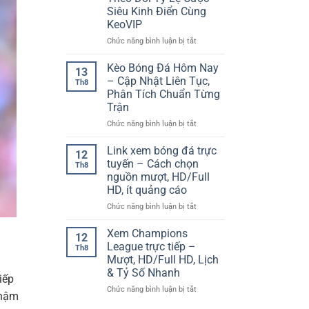
ưu
Cao
Di
Siêu Kinh Điển Cùng
hiệu
Động
KeoVIP
suất
Ổn
cược
Định
ở
Chức năng bình luận bị tắt
dài
–
Kèo
hạn
Lựa
Nhà
Kèo Bóng Đá Hôm Nay
13
Chọn
Cái
– Cập Nhật Liên Tục,
Th8
Hàng
Champions
Phân Tích Chuẩn Từng
Đầu
League
Trận
Của
–
Fan
Theo
ở
Chức năng bình luận bị tắt
Bóng
Dõi
Kèo
Đá
Tỷ
Bóng
Link xem bóng đá trực
12
Hiện
Lệ
Đá
tuyến – Cách chọn
Th8
Đại
Cược
Hôm
nguồn mượt, HD/Full
Siêu
Nay
HD, ít quảng cáo
Kinh
–
Điển
Cập
ở
Chức năng bình luận bị tắt
Cùng
Nhật
Link
KeoVIP
Liên
xem
Xem Champions
12
Tục,
bóng
League trực tiếp –
Th8
Phân
đá
Mượt, HD/Full HD, Lịch
Tích
trực
& Tỷ Số Nhanh
Chuẩn
tuyến
iếp
Từng
–
ở
Chức năng bình luận bị tắt
Thậm
Trận
Cách
Xem