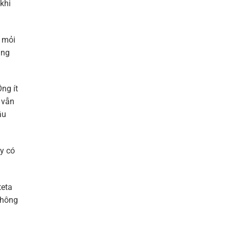
khi
chọn
Champions
nguồn
League
mượt,
trực
HD/Full
tiếp
HD,
–
t mỏi
ít
Mượt,
ăng
quảng
HD/Full
cáo
HD,
Lịch
&
ng ít
Tỷ
Số
 vẫn
Nhanh
ầu
y có
teta
không