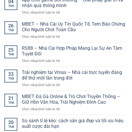
04
Thao
diện
nhận quà thông minh
Đi
Th9
Sunwin
–
trước
ở
Chức năng bình luận bị tắt
–
Đọc
thị
App
Hệ
trận
trường
chơi
MBET – Nhà Cái Uy Tín Quốc Tế, Tem Bảo Chứng
Thống
đấu
26
từng
game
Thông
Cho Người Chơi Toàn Cầu
như
nhịp
Th8
đổi
Tin
chuyên
ở
Chức năng bình luận bị tắt
thưởng
Và
gia
MBET
–
Trải
–
RS88 – Nhà Cái Hợp Pháp Mang Lại Sự An Tâm
Giải
Nghiệm
25
Nhà
pháp
Tuyệt Đối
Thể
Th8
Cái
giải
Thao
ở
Chức năng bình luận bị tắt
Uy
trí
Trực
RS88
Tín
và
Tuyến
–
Trải nghiệm tại Vmax – Nhà cái trực tuyến đáng
Quốc
nhận
23
Đáng
Nhà
Tế,
để thử một lần trong đời
quà
Chú
Th8
Cái
Tem
thông
Ý
ở
Chức năng bình luận bị tắt
Hợp
Bảo
minh
Trải
Pháp
Chứng
nghiệm
MBET Đá Gà Online & Trò Chơi Truyền Thống –
Mang
Cho
21
tại
Lại
Giữ Hồn Văn Hóa, Trải Nghiệm Đỉnh Cao
Người
Th8
Vmax
Sự
Chơi
ở
Chức năng bình luận bị tắt
–
An
Toàn
MBET
Nhà
Tâm
Cầu
Đá
So sánh tỉ lệ kèo: cách săn giá đẹp và tối ưu hiệu
cái
Tuyệt
20
Gà
trực
suất cược dài hạn
Đối
Th8
Online
tuyến