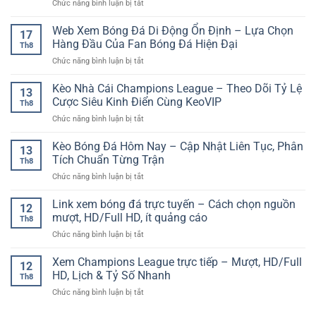
ở
Chức năng bình luận bị tắt
&
đáng
So
Trò
để
sánh
Web Xem Bóng Đá Di Động Ổn Định – Lựa Chọn
Chơi
thử
17
tỉ
Truyền
Hàng Đầu Của Fan Bóng Đá Hiện Đại
một
Th8
lệ
Thống
lần
ở
Chức năng bình luận bị tắt
kèo:
–
trong
Web
cách
Giữ
đời
Xem
Kèo Nhà Cái Champions League – Theo Dõi Tỷ Lệ
săn
Hồn
13
Bóng
giá
Cược Siêu Kinh Điển Cùng KeoVIP
Văn
Th8
Đá
đẹp
Hóa,
ở
Chức năng bình luận bị tắt
Di
và
Trải
Kèo
Động
tối
Nghiệm
Nhà
Kèo Bóng Đá Hôm Nay – Cập Nhật Liên Tục, Phân
Ổn
ưu
13
Đỉnh
Cái
Định
Tích Chuẩn Từng Trận
hiệu
Cao
Th8
Champions
–
suất
ở
Chức năng bình luận bị tắt
League
Lựa
cược
Kèo
–
Chọn
dài
Bóng
Link xem bóng đá trực tuyến – Cách chọn nguồn
Theo
Hàng
12
hạn
Đá
Dõi
mượt, HD/Full HD, ít quảng cáo
Đầu
Th8
Hôm
Tỷ
Của
ở
Chức năng bình luận bị tắt
Nay
Lệ
Fan
Link
–
Cược
Bóng
xem
Xem Champions League trực tiếp – Mượt, HD/Full
Cập
Siêu
12
Đá
bóng
Nhật
HD, Lịch & Tỷ Số Nhanh
Kinh
Hiện
Th8
đá
Liên
Điển
Đại
ở
Chức năng bình luận bị tắt
trực
Tục,
Cùng
Xem
tuyến
Phân
KeoVIP
Champions