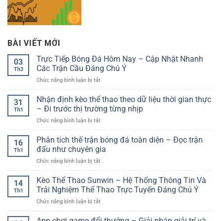
BÀI VIẾT MỚI
Trực Tiếp Bóng Đá Hôm Nay – Cập Nhật Nhanh
03
Các Trận Cầu Đáng Chú Ý
Th3
ở
Chức năng bình luận bị tắt
Trực
Tiếp
Nhận định kèo thể thao theo dữ liệu thời gian thực
31
Bóng
– Đi trước thị trường từng nhịp
Th1
Đá
ở
Chức năng bình luận bị tắt
Hôm
Nhận
Nay
định
Phân tích thế trận bóng đá toàn diện – Đọc trận
–
16
kèo
Cập
đấu như chuyên gia
Th1
thể
Nhật
ở
Chức năng bình luận bị tắt
thao
Nhanh
Phân
theo
Các
tích
Kèo Thể Thao Sunwin – Hệ Thống Thông Tin Và
dữ
Trận
14
thế
liệu
Trải Nghiệm Thể Thao Trực Tuyến Đáng Chú Ý
Cầu
Th1
trận
thời
Đáng
ở
Chức năng bình luận bị tắt
bóng
gian
Chú
Kèo
đá
thực
Ý
Thể
App chơi game đổi thưởng – Giải pháp giải trí và
toàn
–