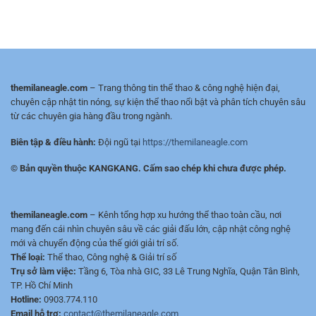
–
Tích
League
Cách
Chuẩn
trực
chọn
Từng
tiếp
nguồn
Trận
–
mượt,
Mượt,
HD/Full
HD/Full
HD,
HD,
ít
themilaneagle.com
– Trang thông tin thể thao & công nghệ hiện đại,
Lịch
quảng
chuyên cập nhật tin nóng, sự kiện thể thao nổi bật và phân tích chuyên sâu
&
cáo
từ các chuyên gia hàng đầu trong ngành.
Tỷ
Số
Biên tập & điều hành:
Đội ngũ tại
https://themilaneagle.com
Nhanh
© Bản quyền thuộc KANGKANG. Cấm sao chép khi chưa được phép.
themilaneagle.com
– Kênh tổng hợp xu hướng thể thao toàn cầu, nơi
mang đến cái nhìn chuyên sâu về các giải đấu lớn, cập nhật công nghệ
mới và chuyển động của thế giới giải trí số.
Thể loại:
Thể thao, Công nghệ & Giải trí số
Trụ sở làm việc:
Tầng 6, Tòa nhà GIC, 33 Lê Trung Nghĩa, Quận Tân Bình,
TP. Hồ Chí Minh
Hotline:
0903.774.110
Email hỗ trợ:
contact@themilaneagle.com