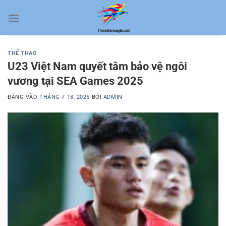
Bỏ
qua
nội
dung
THỂ THAO
U23 Việt Nam quyết tâm bảo vệ ngôi
vương tại SEA Games 2025
ĐĂNG VÀO
THÁNG 7 18, 2025
BỞI
ADMIN