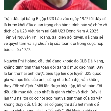
Trận đấu tại bảng B gặp U23 Lào vào ngày 19/7 tới đây sẽ
là bước khởi đầu quan trọng cho hành trình bảo vệ chức vô
địch của U23 Việt Nam tại Giải U23 Đông Nam Á 2025.
Tiền vệ Nguyễn Phi Hoàng, đại diện đội tuyển, đã chia sẻ
về quyết tâm và sự chuẩn bị của toàn đội trong cuộc họp
báo chiều 17/7.
Nguyễn Phi Hoàng, cầu thủ đang khoác áo CLB Đà Nẵng,
khẳng định tinh thần toàn đội đang ở mức cao nhất. Đây
là lần thứ hai anh được triệu tập lên đội tuyển U23 quốc
gia và mục tiêu của anh, cũng như toàn đội, vẫn không
thay đổi: vô địch. “Mỗi lần được triệu tập, tôi và toàn đội
đều đặt mục tiêu cao nhất là giành chức vô địch. Đây là
lần thứ hai tôi có cơ hội góp mặt và tinh thần của tôi vẫn
không thay đổi. Cả đội sẽ cố gắng thi đấu hết mình để
mang vinh quang về cho Tổ quốc”, Phi Hoàng chia sẻ.