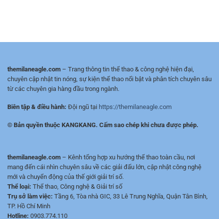
tuyến
Phân
KeoVIP
Champions
–
Tích
League
Cách
Chuẩn
trực
chọn
Từng
tiếp
nguồn
Trận
–
mượt,
Mượt,
HD/Full
HD/Full
HD,
HD,
ít
themilaneagle.com
– Trang thông tin thể thao & công nghệ hiện đại,
Lịch
quảng
chuyên cập nhật tin nóng, sự kiện thể thao nổi bật và phân tích chuyên sâu
&
cáo
từ các chuyên gia hàng đầu trong ngành.
Tỷ
Số
Biên tập & điều hành:
Đội ngũ tại
https://themilaneagle.com
Nhanh
© Bản quyền thuộc KANGKANG. Cấm sao chép khi chưa được phép.
themilaneagle.com
– Kênh tổng hợp xu hướng thể thao toàn cầu, nơi
mang đến cái nhìn chuyên sâu về các giải đấu lớn, cập nhật công nghệ
mới và chuyển động của thế giới giải trí số.
Thể loại:
Thể thao, Công nghệ & Giải trí số
Trụ sở làm việc:
Tầng 6, Tòa nhà GIC, 33 Lê Trung Nghĩa, Quận Tân Bình,
TP. Hồ Chí Minh
Hotline:
0903.774.110