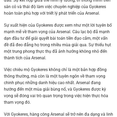
đầu. Sự kết hợp giữa thể hình lý tưởng, trí thông minh trên
sân cỏ và thái độ làm việc chuyên nghiệp của Gyokeres
hoàn toàn phù hợp với triết lý phát triển của Arsenal.
Sự xuất hiện của Gyokeres được xem như một lời tuyên bố
mạnh mẽ về tham vọng của Arsenal. Câu lạc bộ đã mạnh
dạn đầu tư để giải quyết bài toán tiền đạo cắm, một vấn
đề đã đeo đẳng họ trong nhiều mùa giải qua. Sự thiếu hụt
một trung phong thực thụ đã ảnh hưởng không nhỏ đến
thành tích của Arsenal.
Việc chiêu mộ Gyokeres không chỉ là một bản hợp đồng
thông thường, mà còn là một tuyên ngôn về tham vọng
chinh phục những danh hiệu cao nhất. Arsenal đang
hướng đến một mùa giải bùng nổ, và Gyokeres được kỳ
vọng sẽ đóng vai trò quan trọng trong việc hiện thực hóa
tham vọng đó.
Với Gyokeres, hàng công Arsenal sẽ trở nên đa dạng và linh