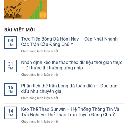
BÀI VIẾT MỚI
Trực Tiếp Bóng Đá Hôm Nay – Cập Nhật Nhanh
03
Các Trận Cầu Đáng Chú Ý
Th3
ở
Chức năng bình luận bị tắt
Trực
Tiếp
Nhận định kèo thể thao theo dữ liệu thời gian thực
31
Bóng
– Đi trước thị trường từng nhịp
Th1
Đá
ở
Chức năng bình luận bị tắt
Hôm
Nhận
Nay
định
Phân tích thế trận bóng đá toàn diện – Đọc trận
–
16
kèo
Cập
đấu như chuyên gia
Th1
thể
Nhật
ở
Chức năng bình luận bị tắt
thao
Nhanh
Phân
theo
Các
tích
Kèo Thể Thao Sunwin – Hệ Thống Thông Tin Và
dữ
Trận
14
thế
liệu
Trải Nghiệm Thể Thao Trực Tuyến Đáng Chú Ý
Cầu
Th1
trận
thời
Đáng
ở
Chức năng bình luận bị tắt
bóng
gian
Chú
Kèo
đá
thực