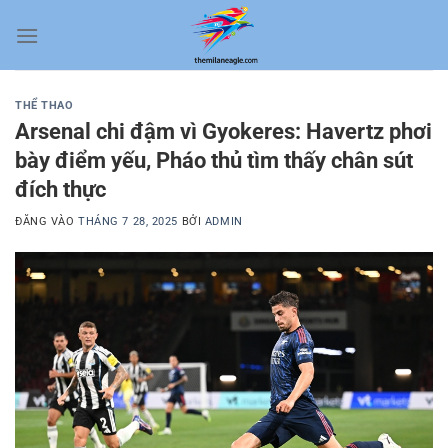
Bỏ
qua
nội
dung
THỂ THAO
Arsenal chi đậm vì Gyokeres: Havertz phơi
bày điểm yếu, Pháo thủ tìm thấy chân sút
đích thực
ĐĂNG VÀO
THÁNG 7 28, 2025
BỞI
ADMIN