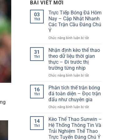
BÀI VIẾT MỚI
Trực Tiếp Bóng Đá Hôm
03
Nay – Cập Nhật Nhanh
Th3
Các Trận Cầu Đáng Chú
Ý
ở
Chức năng bình luận bị tắt
Trực
Tiếp
Nhận định kèo thể thao
31
Bóng
theo dữ liệu thời gian
Th1
Đá
thực – Đi trước thị
Hôm
trường từng nhịp
Nay
–
ở
Chức năng bình luận bị tắt
Cập
Nhận
Nhật
định
Phân tích thế trận bóng
16
Nhanh
kèo
đá toàn diện – Đọc trận
Th1
Các
thể
đấu như chuyên gia
ợng
Trận
thao
Cầu
ở
Chức năng bình luận bị tắt
theo
Đáng
Phân
dữ
Chú
tích
liệu
Kèo Thể Thao Sunwin –
14
Ý
thế
thời
Hệ Thống Thông Tin Và
Th1
trận
gian
Trải Nghiệm Thể Thao
bóng
thực
Trực Tuyến Đáng Chú Ý
đá
–