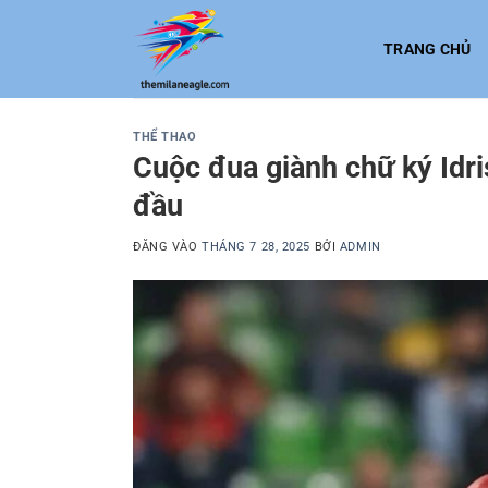
Bỏ
qua
TRANG CHỦ
nội
dung
THỂ THAO
Cuộc đua giành chữ ký Idr
đầu
ĐĂNG VÀO
THÁNG 7 28, 2025
BỞI
ADMIN