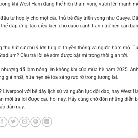
, trong khi West Ham đang thể hiện tham vọng vươn lên mạnh m
đầu tư hợp lý cho một cầu thủ trẻ đầy triển vọng như Gueye. Đâ
hể đáp ứng, tạo điều kiện cho cuộc cạnh tranh trở nên cân bằ
 thu hút sự chú ý lớn từ giới truyền thông và người hâm mộ. T
tadium? Câu trả lời sẽ sớm được bật mí trong thời gian tới.
ển nhượng đã làm nóng lên không khí của mùa hè năm 2025. An
g giá nhất, hứa hẹn sẽ tỏa sáng rực rỡ trong tương lai.
? Liverpool với bề dày lịch sử và nguồn lực dồi dào, hay West 
n mới trả lời được câu hỏi này. Hãy cùng chờ đón những diễn b
ấp dẫn này.