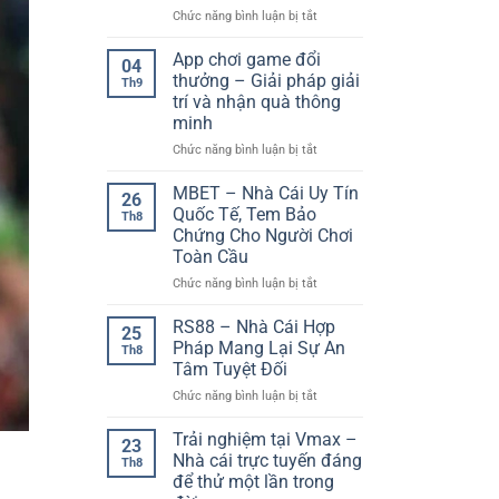
toàn
Đi
ở
Chức năng bình luận bị tắt
diện
trước
Kèo
–
thị
Thể
App chơi game đổi
04
Đọc
trường
Thao
thưởng – Giải pháp giải
Th9
trận
từng
Sunwin
trí và nhận quà thông
đấu
nhịp
–
minh
như
Hệ
chuyên
Thống
ở
Chức năng bình luận bị tắt
gia
Thông
App
Tin
chơi
MBET – Nhà Cái Uy Tín
26
Và
game
Quốc Tế, Tem Bảo
Th8
Trải
đổi
Chứng Cho Người Chơi
Nghiệm
thưởng
Toàn Cầu
Thể
–
Thao
Giải
ở
Chức năng bình luận bị tắt
Trực
pháp
MBET
Tuyến
giải
–
RS88 – Nhà Cái Hợp
25
Đáng
trí
Nhà
Pháp Mang Lại Sự An
Th8
Chú
và
Cái
Tâm Tuyệt Đối
Ý
nhận
Uy
quà
ở
Chức năng bình luận bị tắt
Tín
thông
RS88
Quốc
minh
–
Tế,
Trải nghiệm tại Vmax –
23
Nhà
Tem
Nhà cái trực tuyến đáng
Th8
Cái
Bảo
để thử một lần trong
Hợp
Chứng