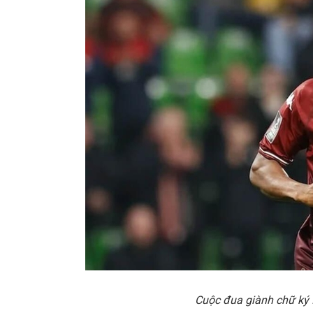
Cuộc đua giành chữ ký 