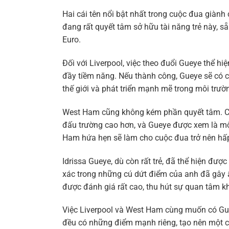
Hai cái tên nổi bật nhất trong cuộc đua giành
đang rất quyết tâm sở hữu tài năng trẻ này, s
Euro.
Đối với Liverpool, việc theo đuổi Gueye thể hi
đầy tiềm năng. Nếu thành công, Gueye sẽ có 
thế giới và phát triển mạnh mẽ trong môi trườ
West Ham cũng không kém phần quyết tâm. Câu
đấu trường cao hơn, và Gueye được xem là mộ
Ham hứa hẹn sẽ làm cho cuộc đua trở nên hấ
Idrissa Gueye, dù còn rất trẻ, đã thể hiện đư
xác trong những cú dứt điểm của anh đã gây 
được đánh giá rất cao, thu hút sự quan tâm k
Việc Liverpool và West Ham cùng muốn có Gue
đều có những điểm mạnh riêng, tạo nên một cu