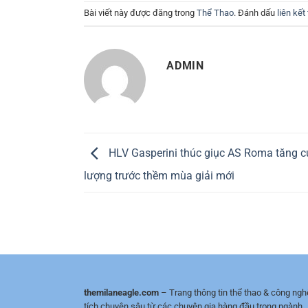
Bài viết này được đăng trong
Thể Thao
. Đánh dấu
liên kết
ADMIN
HLV Gasperini thúc giục AS Roma tăng c
lượng trước thềm mùa giải mới
themilaneagle.com
– Trang thông tin thể thao & công nghệ
tích chuyên sâu từ các chuyên gia hàng đầu trong ngành.