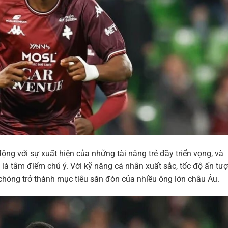
ng với sự xuất hiện của những tài năng trẻ đầy triển vọng, và
g là tâm điểm chú ý. Với kỹ năng cá nhân xuất sắc, tốc độ ấn tư
hóng trở thành mục tiêu săn đón của nhiều ông lớn châu Âu.